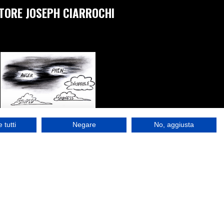
TORE JOSEPH CIARROCHI
 tutti
Negare
No, aggiusta
SE COME CONTESTO