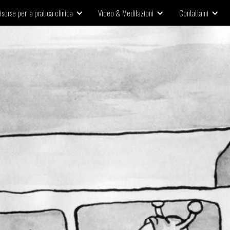
isorse per la pratica clinica
Video & Meditazioni
Contattami