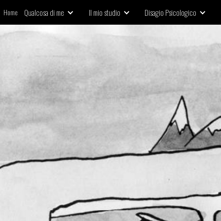
Home
Qualcosa di me
Il mio studio
D
isagio Psicologico