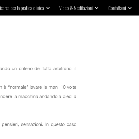
isorse per la pratica clinica
Video & Meditazioni
Contattami
o un criterio del tutto arbitrario, il
 è “normale” lavare le mani 10 volte
prendere la macchina andando a piedi a
, pensieri, sensazioni. In questo caso