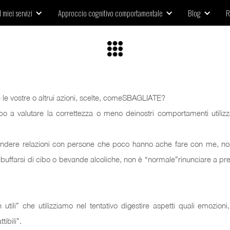
I miei servizi
Approccio cognitivo comportamentale
Blog
R
e le vostre o altrui azioni, scelte, comeSBAGLIATE?
a valutare la correttezza o meno deinostri comportamenti utilizzand
ndere relazioni con persone che poco hanno ache fare con me, non
bbuffarsi di cibo o bevande alcoliche, non è “normale”rinunciare a 
 utili” che utilizziamo nel tentativo digestire aspetti quali emozioni
ibili”.