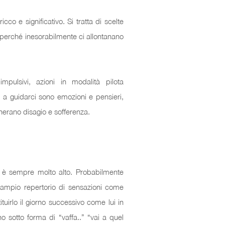
co e significativo. Si tratta di scelte
e perché inesorabilmente ci allontanano
mpulsivi, azioni in modalità pilota
a guidarci sono emozioni e pensieri,
enerano disagio e sofferenza.
ss è sempre molto alto. Probabilmente
un ampio repertorio di sensazioni come
uirlo il giorno successivo come lui in
o sotto forma di “vaffa..” “vai a quel