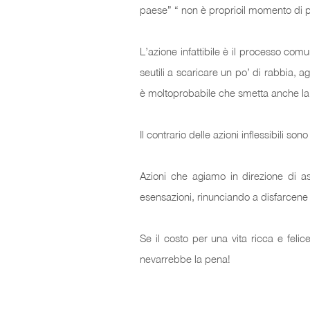
paese” “ non è proprioil momento di pa
L’azione infattibile è il processo comu
seutili a scaricare un po’ di rabbia, 
è moltoprobabile che smetta anche la s
Il contrario delle azioni inflessibili so
Azioni che agiamo in direzione di asp
esensazioni, rinunciando a disfarcene 
Se il costo per una vita ricca e felic
nevarrebbe la pena!