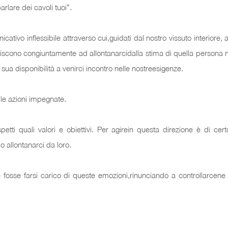
rlare dei cavoli tuoi”.
nicativo inflessibile attraverso cui,guidati dal nostro vissuto interior
agiscono congiuntamente ad allontanarcidalla stima di quella persona 
ua disponibilità a venirci incontro nelle nostreesigenze.
no le azioni impegnate.
etti quali valori e obiettivi. Per agirein questa direzione è di cer
o allontanarci da loro.
e fosse farsi carico di queste emozioni,rinunciando a controllarcene 