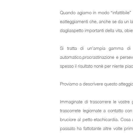
Quando agiamo in modo “infattibile” ci
eatteggiamenti che, anche se da un lat
dagliaspetto importanti della vita, obiett
Si tratta di un’ampia gamma di azi
automatico,procrastinazione e perse
spesso il risultato nonè per niente pi
Proviamo a descrivere questo attegg
Immaginate di trascorrere le vostre 
trascorrete legiornate a contatto con
bruciore al petto etachicardia. Cosa 
passato ha fattotante altre volte pri