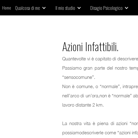
Home
Qualcosa di me
Il mio studio
D
isagio Psicologico
Azioni Infattibili.
Quantevolte vi è capitato di descriver
Passiamo gran parte del nostro tempo 
“sensocomune”.
Non è comune, o “normale”, intrapre
nell’arco di un’ora,non è “normale” a
lavoro distante 2 km.
La nostra vita è piena di azioni “non
possiamodescriverle come “azioni infatt