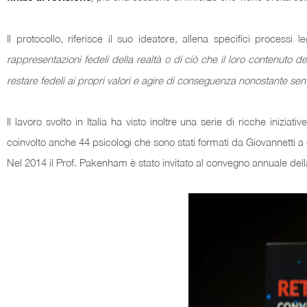
Il protocollo, riferisce il suo ideatore, allena specifici processi le
rappresentazioni fedeli della realtà o di ciò che il loro contenuto d
restare fedeli ai propri valori e agire di conseguenza nonostante sent
Il lavoro svolto in Italia ha visto inoltre una serie di ricche ini
coinvolto anche 44 psicologi che sono stati formati da Giovannetti
Nel 2014 il Prof. Pakenham è stato invitato al convegno annuale dell