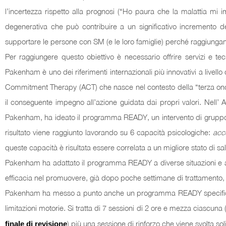
l’incertezza rispetto alla prognosi (“Ho paura che la malattia mi 
degenerativa che può contribuire a un significativo incremento d
supportare le persone con SM (e le loro famiglie) perché raggiungan
Per raggiungere questo obiettivo è necessario offrire servizi e tecn
Pakenham è uno dei riferimenti internazionali più innovativi a livello 
Commitment Therapy (ACT) che nasce nel contesto della “terza ondat
il conseguente impegno all’azione guidata dai propri valori. Nell’ A
Pakenham, ha ideato il programma READY, un intervento di gruppo br
risultato viene raggiunto lavorando su 6 capacità psicologiche:
acc
queste capacità è risultata essere correlata a un migliore stato di s
Pakenham ha adattato il programma READY a diverse situazioni e a dif
efficacia nel promuovere, già dopo poche settimane di trattamento, i
Pakenham ha messo a punto anche un programma READY specifico per 
limitazioni motorie. Si tratta di 7 sessioni di 2 ore e mezza ciascuna 
) più una sessione di rinforzo che viene svolta so
finale di revisione