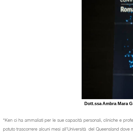
Dott.ssa Ambra Mara Gio
“Ken ci ha ammaliati per le sue capacità personali, cliniche e pro
potuto trascorrere alcuni mesi all’Università del Queensland dove 