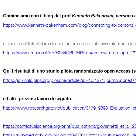
Cominciamo con il blog del prof
Kenneth Pakenham, persona e p
https://www.kenneth-pakenham.com/blog/connecting-to-pers
e questo è il link al libro di cui è autore e che vale assolutamente l
https://www.amazon.it/dp/B084Q8L2HP/ref=cm_sw_r_cp_apa
Qui i risultati di uno studio pilota randomizzato open access (s
https://journals.plos.org/plosone/article?id=10.1371/journal.pone.
ed altri preziosi lavori di seguito:
https://www.researchgate.net/publication/317919898_Evaluation
https://contextualscience.org/print/publications/giovannetti_et_al
https://pubmed.ncbi.nlm.nih.gov/19930615/https://pubmed.ncbi.